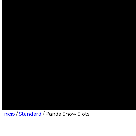
Inicio
/
Standard
/ Panda Show Slots