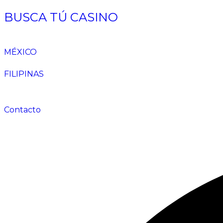
BUSCA TÚ CASINO
MÉXICO
FILIPINAS
Contacto