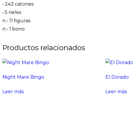
• 243 catones
• 5 rieles
n • 11 figuras
n • 1 bono
Productos relacionados
Night Mare Bingo
El Dorado
Leer más
Leer más