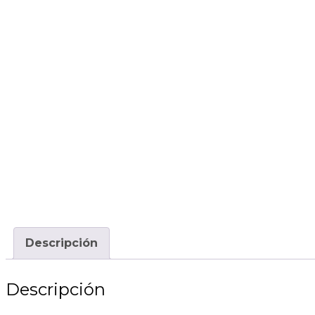
Descripción
Descripción