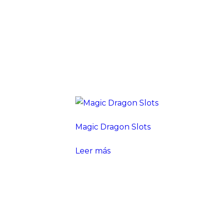
Magic Dragon Slots
Leer más