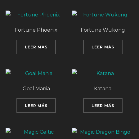
Fortune Phoenix
Fortune Wukong
LEER MÁS
LEER MÁS
Goal Mania
Katana
LEER MÁS
LEER MÁS