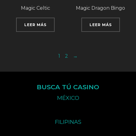
Magic Celtic
Magic Dragon Bingo
LEER MÁS
LEER MÁS
1
2
→
BUSCA TÚ CASINO
MÉXICO
FILIPINAS