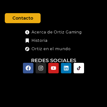
Contacto
Acerca de Ortiz Gaming
Historia
Ortiz en el mundo
REDES SOCIALES