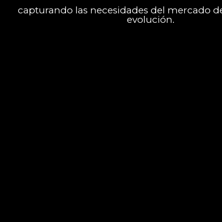
capturando las necesidades del mercado 
evolución.
Magic Dragon
Slots
El juego cuenta con 11
figuras diferentes que se
pueden combinar