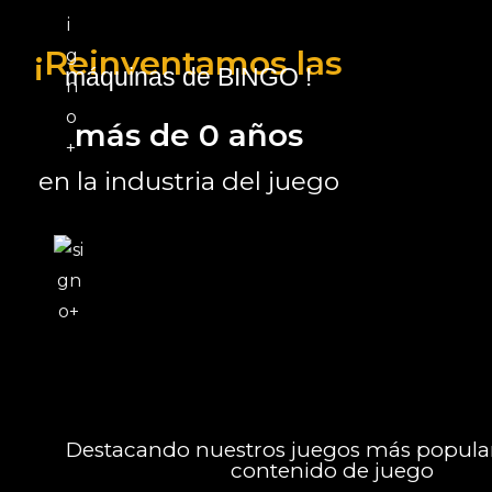
¡Reinventamos las
máquinas de BINGO !
más de 
0
 años
en la industria del juego
Destacando nuestros juegos más popula
contenido de juego