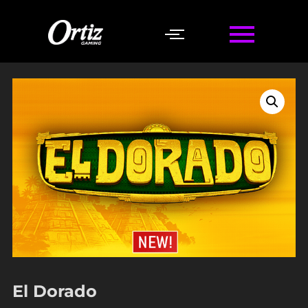
Início
/
Momento Ortiz
/ El Dorado
El Dorado