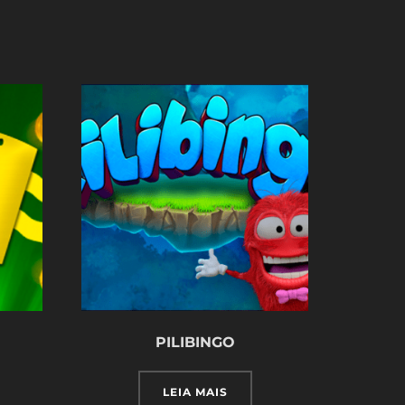
PILIBINGO
LEIA MAIS