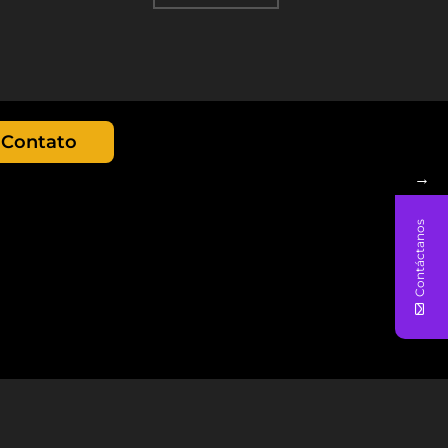
Contato
→
Contáctanos