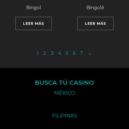
Bingol
Bingolé
LEER MÁS
LEER MÁS
1
2
3
4
5
6
7
→
BUSCA TÚ CASINO
MÉXICO
FILIPINAS