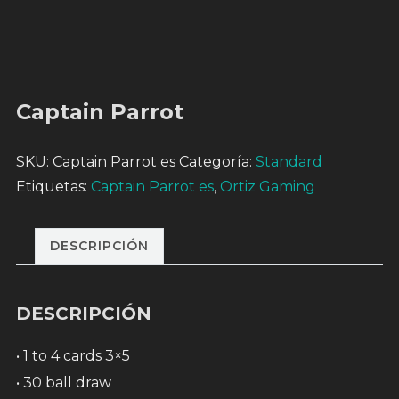
Captain Parrot
SKU:
Captain Parrot es
Categoría:
Standard
Etiquetas:
Captain Parrot es
,
Ortiz Gaming
DESCRIPCIÓN
DESCRIPCIÓN
• 1 to 4 cards 3×5
• 30 ball draw