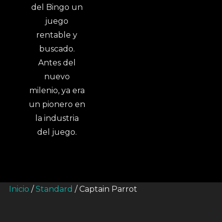
Inicio
/
Standard
/ Captain Parrot