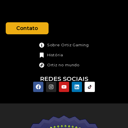
Contato
Sobre Ortiz Gaming
História
Ortiz no mundo
REDES SOCIAIS