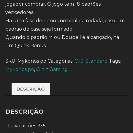
jogador comprar. O jogo tem 18 padrões
vencedores.
Há uma fase de bônus no final da rodada, caso um
padrão de casa seja formado.
Quando o padrão M ou Doube I é alcançado, há
um Quick Bonus.
SKU:
Mykonos po
Categorias:
O-3
,
Standard
Tags:
Mykonos po
,
Ortiz Gaming
DESCRIÇÃO
DESCRIÇÃO
• 1 a 4 cartões 3×5