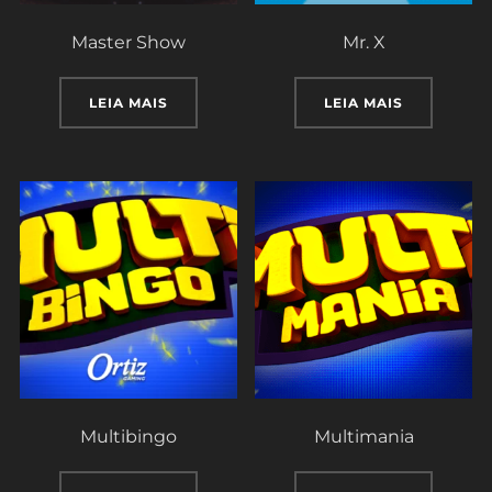
Master Show
Mr. X
LEIA MAIS
LEIA MAIS
Multibingo
Multimania